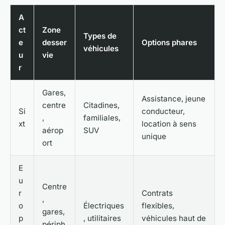
A
ct
Zone
Types de
e
desser
Options phares
véhicules
u
vie
r
Gares,
Assistance, jeune
centre
Citadines,
Si
conducteur,
,
familiales,
xt
location à sens
aérop
SUV
unique
ort
E
u
Centre
r
Contrats
,
o
Électriques
flexibles,
gares,
p
, utilitaires
véhicules haut de
périph