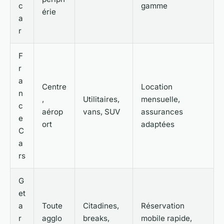
c
gamme
érie
a
r
F
r
a
Centre
Location
n
,
Utilitaires,
mensuelle,
c
aérop
vans, SUV
assurances
e
ort
adaptées
C
a
rs
G
et
a
Toute
Citadines,
Réservation
r
agglo
breaks,
mobile rapide,