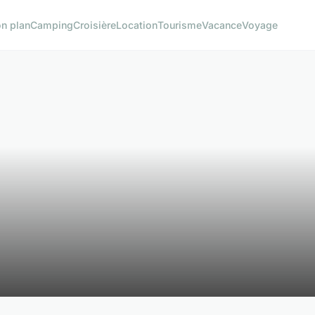
n plan
Camping
Croisière
Location
Tourisme
Vacance
Voyage