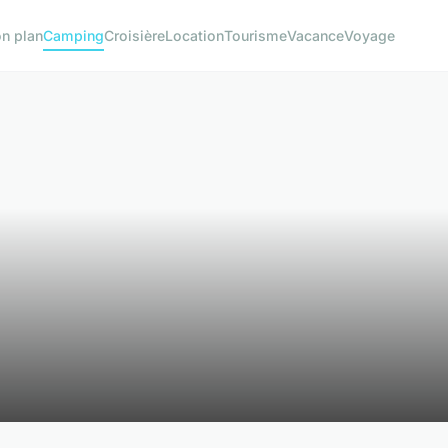
n plan
Camping
Croisière
Location
Tourisme
Vacance
Voyage