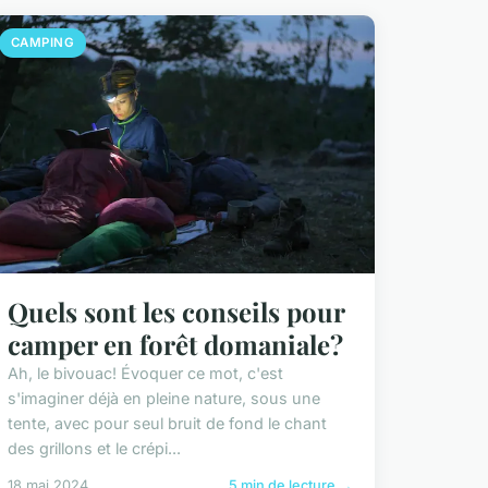
CAMPING
Quels sont les conseils pour
camper en forêt domaniale?
Ah, le bivouac! Évoquer ce mot, c'est
s'imaginer déjà en pleine nature, sous une
tente, avec pour seul bruit de fond le chant
des grillons et le crépi...
18 mai 2024
5 min de lecture →