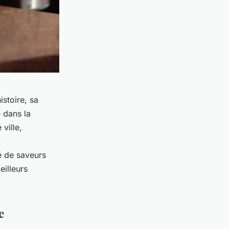
stoire, sa
e dans la
ville,
é de saveurs
eilleurs
e