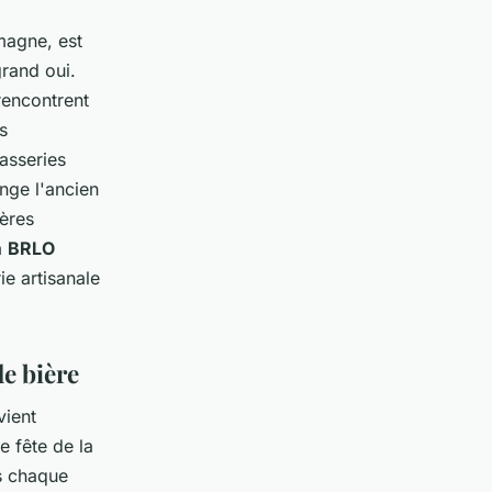
magne, est
grand oui.
 rencontrent
s
asseries
nge l'ancien
ières
a
BRLO
ie artisanale
de bière
vient
e fête de la
s chaque