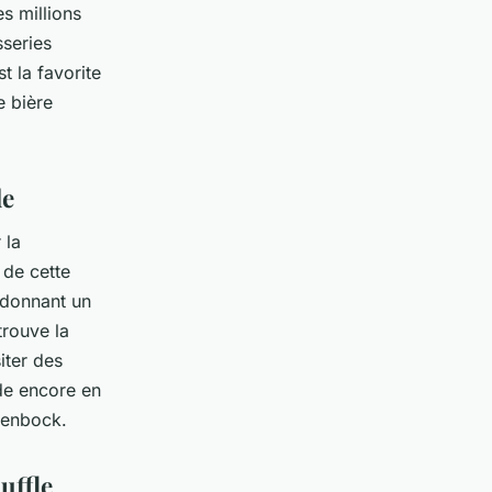
s millions
sseries
t la favorite
e bière
de
 la
 de cette
 donnant un
trouve la
iter des
de encore en
zenbock.
uffle