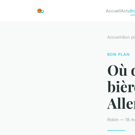
Accueil
Actu
Bo
Accueil
›
Bon pl
BON PLAN
Où d
bièr
All
Robin — 18 m