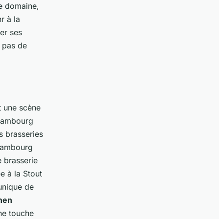
ce domaine,
r à la
er ses
z pas de
t une scène
à Hambourg
s brasseries
 Hambourg
e brasserie
e à la Stout
 unique de
hen
une touche