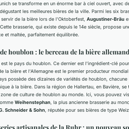
nich se transforme en un énorme bar à ciel ouvert, avec de
 dégustant les meilleures bières de la ville. Parmi les six bra
 servir de la bière lors de l'Oktoberfest,
Augustiner-Bräu
es
Cette brasserie, qui existe depuis le 14e siècle, propose un
 et maltée, parfaitement équilibrée.
 de houblon : le berceau de la bière alleman
est le pays du houblon. Ce dernier est l'ingrédient-clé pour
de la bière et l'Allemagne est le premier producteur mondial
pays possède des dizaines de variétés de houblon, chacune
ique à la bière. Dans la région de Hallertau, en Bavière, se 
 zone de culture de houblon au monde. Ici, vous pouvez vis
 comme
Weihenstephan
, la plus ancienne brasserie au mon
G. Schneider & Sohn
, réputée pour ses bières de type Wei
eries artisanales de la Ruhr : un nouveau so