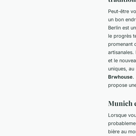
Peut-être vo
un bon endro
Berlin est u
le progrès 
promenant d
artisanales.
et le nouvea
uniques, au 
Brwhouse
.
propose une 
Munich et
Lorsque vou
probablement
bière au mo