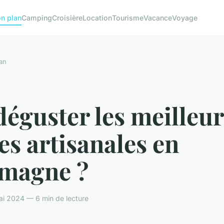
n plan
Camping
Croisière
Location
Tourisme
Vacance
Voyage
an
éguster les meilleur
es artisanales en
emagne ?
ai 2024 — 6 min de lecture