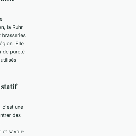
ne
n, la Ruhr
 brasseries
égion. Elle
i de pureté
utilisés
statif
 c'est une
ontrer des
,
 et savoir-