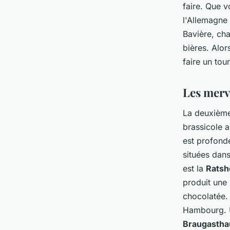
faire. Que 
l'Allemagne 
Bavière, cha
bières. Alor
faire un tou
Les merv
La deuxième
brassicole a
est profondé
situées dan
est la
Ratsh
produit une 
chocolatée. 
Hambourg. U
Braugastha